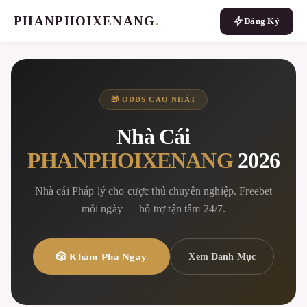
PHANPHOIXENANG
.
Đăng Ký
🎁 ODDS CAO NHẤT
Nhà Cái
PHANPHOIXENANG
2026
Nhà cái Pháp lý cho cược thủ chuyên nghiệp. Freebet
mỗi ngày — hỗ trợ tận tâm 24/7.
🎲 Khám Phá Ngay
Xem Danh Mục