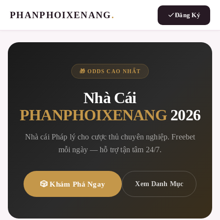
PHANPHOIXENANG
.
Đăng Ký
🎁 ODDS CAO NHẤT
Nhà Cái
PHANPHOIXENANG
2026
Nhà cái Pháp lý cho cược thủ chuyên nghiệp. Freebet
mỗi ngày — hỗ trợ tận tâm 24/7.
🎲 Khám Phá Ngay
Xem Danh Mục