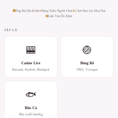
🏦
Nạp Rút Đa Kênh
⭐
Hàng Triệu Người Chơi
📱
Chơi Mọi Lúc Mọi Nơi
🌐
Link Vào Ổn Định
TẤT CẢ
🎰
🏐
Casino Live
Bóng Rổ
Baccarat, Roulette, Blackjack
NBA, V-League
🐟
Bắn Cá
Bắn cá đổi thưởng