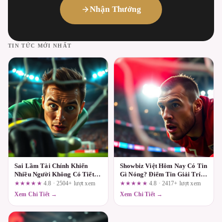
Nhận Thưởng
TIN TỨC MỚI NHẤT
Sai Lầm Tài Chính Khiến
Showbiz Việt Hôm Nay Có Tin
Nhiều Người Không Có Tiết
Gì Nóng? Điểm Tin Giải Trí
Kiệm
24h
★★★★★
4.8 · 2504+ lượt xem
★★★★★
4.8 · 2417+ lượt xem
Xem Chi Tiết →
Xem Chi Tiết →